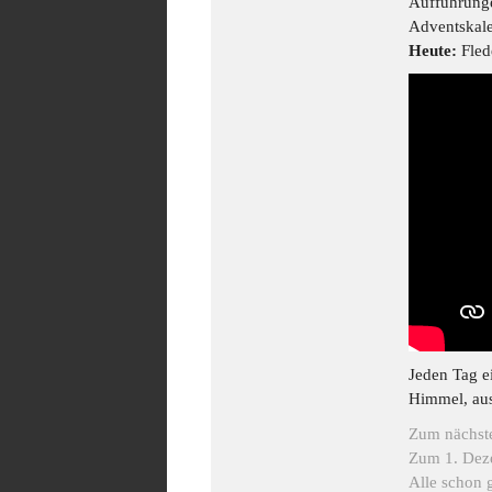
Aufführunge
Adventskale
Heute:
Fled
Jeden Tag e
Himmel, au
Zum nächst
Zum 1. De
Alle schon