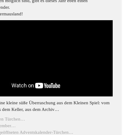
n möglich sind, gibt es dieses Jahr eben einen
nder.
ermausland!
ine kleine süße Überraschung aus dem Kleinen Spiel: vom
s dem Keller, aus dem Archiv…
en Türchen…
zember…
 geöffneten Adventskalender-Türchen…