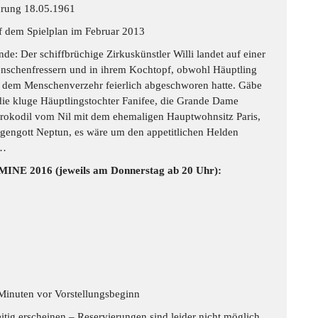
hrung 18.05.1961
uf dem Spielplan im Februar 2013
de: Der schiffbrüchige Zirkuskünstler Willi landet auf einer
enschenfressern und in ihrem Kochtopf, obwohl Häuptling
dem Menschenverzehr feierlich abgeschworen hatte. Gäbe
 die kluge Häuptlingstochter Fanifee, die Grande Dame
Krokodil vom Nil mit dem ehemaligen Hauptwohnsitz Paris,
engott Neptun, es wäre um den appetitlichen Helden
 …
NE 2016 (jeweils am Donnerstag ab 20 Uhr):
 Minuten vor Vorstellungsbeginn
eitig erscheinen – Reservierungen sind leider nicht möglich.