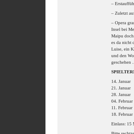
– Erstauffü
– Zuletzt a
– Opera gran
Insel bei M
Maipu doch 
es da nicht
Luise, ein 
und den Wog
geschehen
SPIELTERMI
14. Januar
21. Januar
28. Januar
04. Februar
11. Februar
18. Februar
Einlass: 15
Bitte rechtz