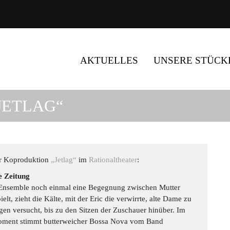
AKTUELLES
UNSERE STÜCK
JETLAG“
r Koproduktion
„Jetlag“
im
Rationaltheater
:
e Zeitung
Ensemble noch einmal eine Begegnung zwischen Mutter
elt, zieht die Kälte, mit der Eric die verwirrte, alte Dame zu
gen versucht, bis zu den Sitzen der Zuschauer hinüber. Im
oment stimmt butterweicher Bossa Nova vom Band