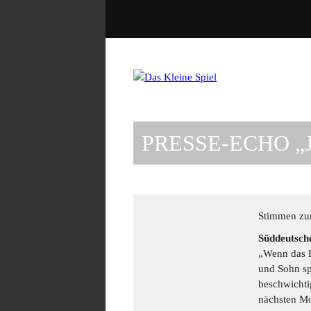
PRESSE-ECHO „
Stimmen zu
Süddeutsch
„Wenn das 
und Sohn spi
beschwichti
nächsten M