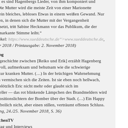
, es sind Hagenbergs Lieder, von ihm komponiert und
ie Mutter wird die meiste Zeit von einer Marionette
 ein bleiches, lebloses Etwas in einem weißen Gewand. Nur
en, in denen sich die Mutter mit der Vergangenheit
setzt, tritt Sabine Heckmann vor das Publikum, die der
markante Stimme leiht.“
ikel:
https://www.sueddeutsche.de“>www.sueddeutsche.de
,
 2018 / Printausgabe: 2. November 2018)
ng
geschichte zwischen [Reiko und Erik] erzählt Hagenberg
voll, aufmerksam und behutsam wie die schwierige
ur kranken Mutter. (…) In der brüchigen Wahrnehmung
 vermischen sich die Zeiten. Ist sie eben noch hellwach,
plötzlich Eric nicht mehr oder glaubt sich im
eller — das rot blinkende Lämpchen des Brandmelders wird
Positionslichtern der Bomber über der Stadt. (…) Ein Happy
freilich nicht, aber einen stillen, verträumt offenen Schluss.
ng, 24./25. November 2018, S. 36)
chenTV
rag und Interviews