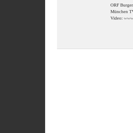
ORF Burgen
München TV
Video:
www