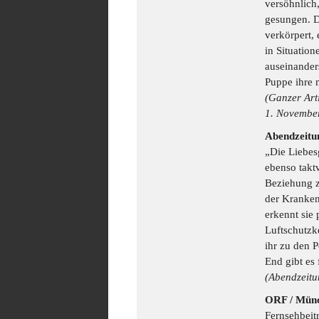
versöhnlich
gesungen. D
verkörpert,
in Situation
auseinander
Puppe ihre 
(Ganzer Art
1. November
Abendzeitu
„Die Liebes
ebenso takt
Beziehung z
der Kranken
erkennt sie 
Luftschutzk
ihr zu den 
End gibt es 
(Abendzeitu
ORF / Mün
Fernsehbeit