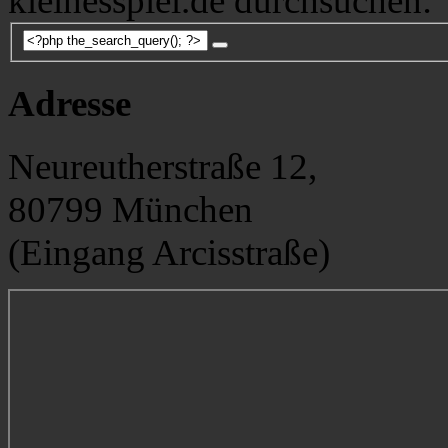
kleinesspiel.de durchsuchen:
Adresse
Neureutherstraße 12,
80799 München
(Eingang Arcisstraße)