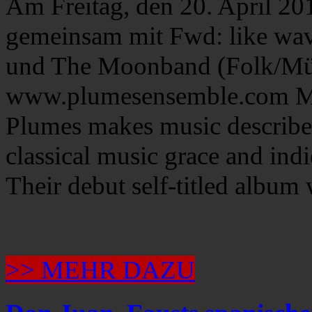
Am Freitag, den 20. April 20
gemeinsam mit Fwd: like wave
und The Moonband (Folk/M
www.plumesensemble.com Mon
Plumes makes music described
classical music grace and ind
Their debut self-titled album
>> MEHR DAZU